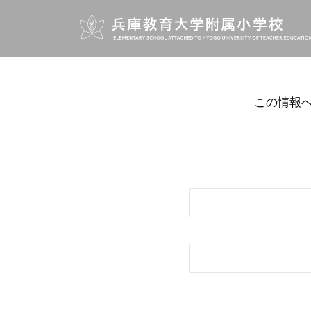
Skip to main content
この情報