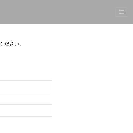
ください。