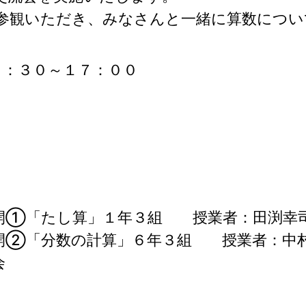
参観いただき、みなさんと一緒に算数につい
３：３０～１７：００
開①「たし算」１年３組 授業者：田渕幸
開②「分数の計算」６年３組 授業者：中
会